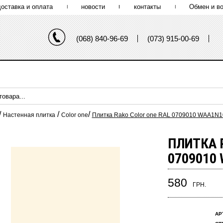
доставка и оплата
новости
контакты
Обмен и во
(068) 840-96-69
(073) 915-00-69
/
/
/
Настенная плитка
Color one
Плитка Rako Color one RAL 0709010 WAA1N1
ПЛИТКА 
0709010
580
ГРН.
АР