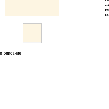
СТ
ФА
РА
ЕД.
е описание