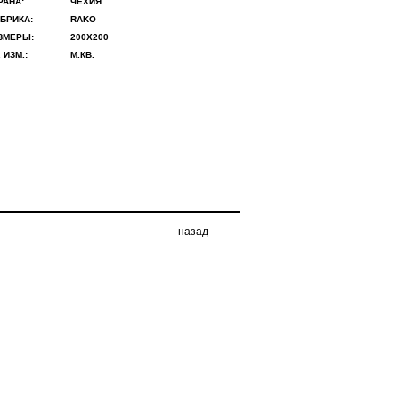
РАНА:
ЧЕХИЯ
БРИКА:
RAKO
ЗМЕРЫ:
200X200
 ИЗМ.:
М.КВ.
назад