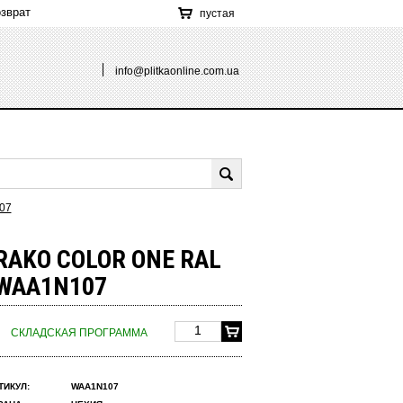
зврат
пустая
info@plitkaonline.com.ua
07
RAKO COLOR ONE RAL
 WAA1N107
СКЛАДСКАЯ ПРОГРАММА
ТИКУЛ:
WAA1N107