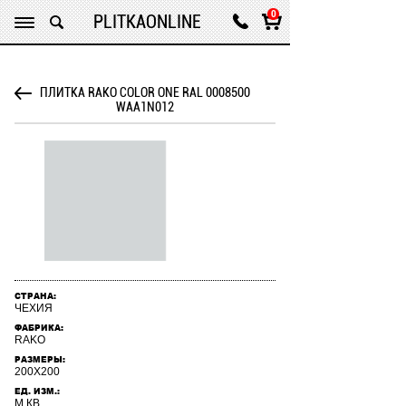
Нашли дешевле? Звоните нам !
0
PLITKAONLINE
ПЛИТКА RAKO COLOR ONE RAL 0008500
WAA1N012
СТРАНА:
ЧЕХИЯ
ФАБРИКА:
RAKO
РАЗМЕРЫ:
200X200
ЕД. ИЗМ.:
М.КВ.